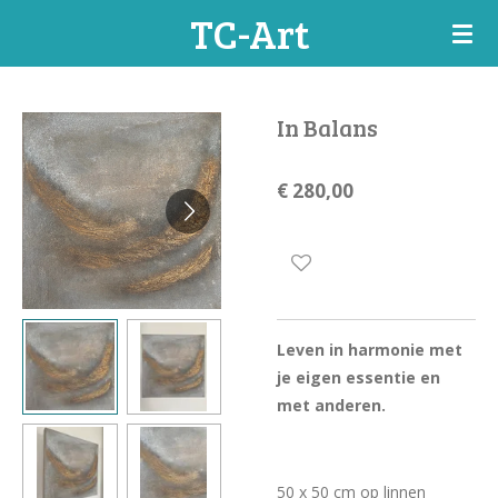
TC-Art
Ga
direct
naar
de
In Balans
hoofdinhoud
€ 280,00
Leven in harmonie met
je eigen essentie en
met anderen.
50 x 50 cm op linnen