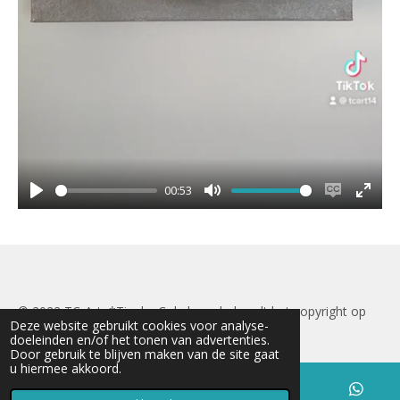
00:53
P
M
E
E
l
u
n
n
a
t
a
t
y
e
b
e
l
r
© 2022 TC-Art
*Tineke Cokelaere behoudt het copyright op
e
f
Deze website gebruikt cookies voor analyse-
c
u
alle afbeeldingen
doeleinden en/of het tonen van advertenties.
a
l
Door gebruik te blijven maken van de site gaat
u hiermee akkoord.
p
l
t
s