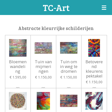
TC-Art
Ga
direct
naar
de
Abstracte kleurrijke schilderijen
hoofdinhoud
Bloemen
Tuin van
Tuin om
Betovere
wandeli
mijmeri
in weg te
nd
ng
ngen
dromen
kleurens
pektakel
€ 1.595,00
€ 1.150,00
€ 1.150,00
€ 1.150,00