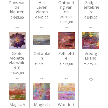
Dans van
Het
Onthulli
Zalige
de
Leven
ng van
lentebrie
kleuren
Vieren
de
s
zomer
€ 995,00
€ 945,00
€ 845,00
€ 895,00
Grote
Ontwake
Zelfliefd
Vredig
violette
n
e
Eiland
vlam/blo
€ 795,00
€ 645,00
€ 275,00
em
€ 845,00
Magisch
Magisch
Wondert