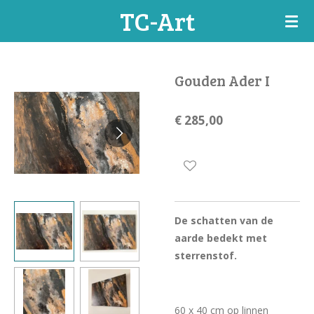
TC-Art
Ga
direct
naar
de
Gouden Ader I
hoofdinhoud
€ 285,00
De schatten van de
aarde bedekt met
sterrenstof.
60 x 40 cm op linnen