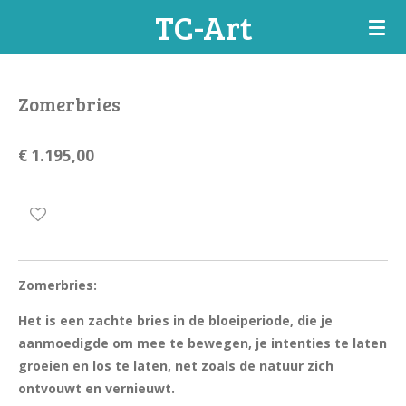
TC-Art
Ga
direct
naar
de
Zomerbries
hoofdinhoud
€ 1.195,00
Zomerbries:
Het is een zachte bries in de bloeiperiode, die je
aanmoedigde om mee te bewegen, je intenties te laten
groeien en los te laten, net zoals de natuur zich
ontvouwt en vernieuwt.