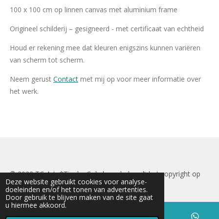
100 x 100 cm op linnen canvas met aluminium frame
Origineel schilderij – gesigneerd - met certificaat van echtheid
Houd er rekening mee dat kleuren enigszins kunnen variëren
van scherm tot scherm.
Neem gerust
Contact
met mij op voor meer informatie over
het werk.
© 2022 TC-Art
*Tineke Cokelaere behoudt het copyright op
Deze website gebruikt cookies voor analyse-
alle afbeeldingen
doeleinden en/of het tonen van advertenties.
Door gebruik te blijven maken van de site gaat
u hiermee akkoord.