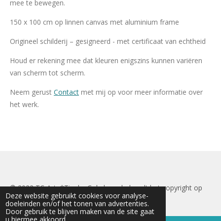
mee te bewegen.
150 x 100 cm op linnen canvas
met aluminium frame
Origineel schilderij – gesigneerd - met certificaat van echtheid
Houd er rekening mee dat kleuren enigszins kunnen variëren
van scherm tot scherm.
Neem gerust
Contact
met mij op voor meer informatie over
het werk.
© 2022 TC-Art
*Tineke Cokelaere behoudt het copyright op
Deze website gebruikt cookies voor analyse-
alle afbeeldingen
doeleinden en/of het tonen van advertenties.
Door gebruik te blijven maken van de site gaat
u hiermee akkoord.