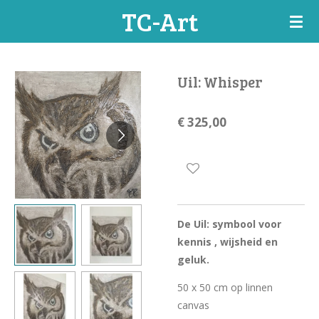
TC-Art
Ga
direct
naar
de
Uil: Whisper
hoofdinhoud
€ 325,00
De Uil: symbool voor
kennis , wijsheid en
geluk.
50 x 50 cm op linnen
canvas