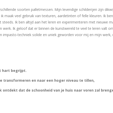
rschillende soorten palletmessen. Mijn levendige schilderijen zijn dik
ik maak veel gebruik van texturen, aardetinten of felle kleuren. Ik be
t steeds. Ik ben altijd aan het leren en experimenteren met nieuwe 
erk. Ik geloof dat er binnen de kunstwereld te veel te leren valt om 
 mijn impasto-techniek solide en uniek geworden voor mij en mijn wer
 hart begrijpt.
 transformeren en naar een hoger niveau te tillen,
uk ontdekt dat de schoonheid van je huis naar voren zal breng