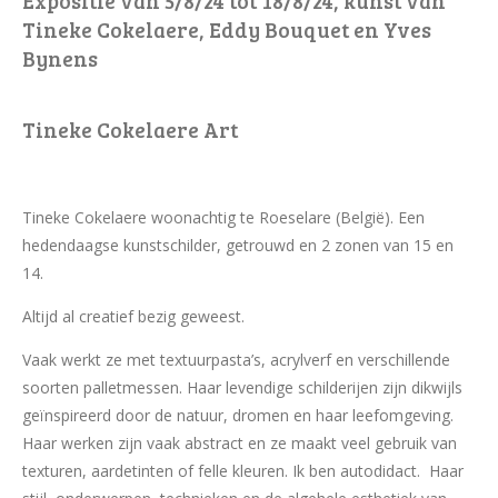
Expositie van 5/8/24 tot 18/8/24, kunst van
Tineke Cokelaere, Eddy Bouquet en Yves
Bynens
Tineke Cokelaere Art
Tineke Cokelaere woonachtig te Roeselare (België). Een
hedendaagse kunstschilder, getrouwd en 2 zonen van 15 en
14.
Altijd al creatief bezig geweest.
Vaak werkt ze met textuurpasta’s, acrylverf en verschillende
soorten palletmessen. Haar levendige schilderijen zijn dikwijls
geïnspireerd door de natuur, dromen en haar leefomgeving.
Haar werken zijn vaak abstract en ze maakt veel gebruik van
texturen, aardetinten of felle kleuren. Ik ben autodidact. Haar